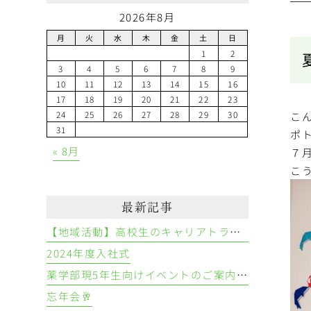
2026年8月
月
火
水
木
金
土
日
1
2
3
4
5
6
7
8
9
10
11
12
13
14
15
16
17
18
19
20
21
22
23
24
25
26
27
28
29
30
こ
31
ポ
« 8月
７
こう
最新記事
【地域活動】高校生のキャリアトライアル
2024年度入社式
薬学部現5年生向けイベントのご案内👩‍⚕️💊
忘年会🥂