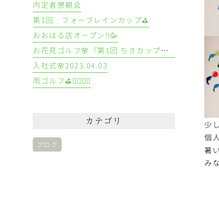
内定者懇親会
第1回 フォーブレインカップ⛳
おおはる店オープン‼️🥳
お花見ゴルフ🌸『第1回 ちきカップ🏆』
入社式🌸2023.04.03
雨ゴルフ⛳🏌️‍♀️🏌️‍♂️
カテゴリ
少
個
ブログ
暑
み