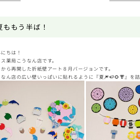
夏ももう半ば！
んにちは！
トス薬局こうなん店です。
月から再開した折紙壁アート８月バージョンです。
なん店の広い壁いっぱいに貼れるように『夏🎆🍉🌻👘』