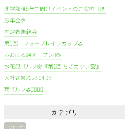
薬学部現5年生向けイベントのご案内👩‍⚕️💊
忘年会🥂
内定者懇親会
第1回 フォーブレインカップ⛳
おおはる店オープン‼️🥳
お花見ゴルフ🌸『第1回 ちきカップ🏆』
入社式🌸2023.04.03
雨ゴルフ⛳🏌️‍♀️🏌️‍♂️
カテゴリ
ブログ