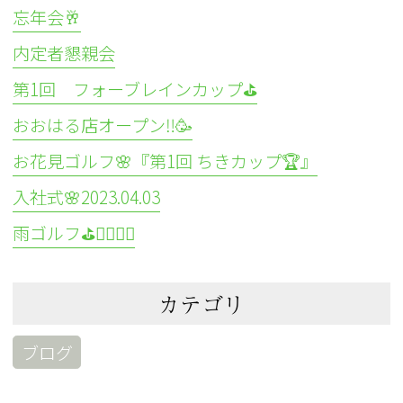
忘年会🥂
内定者懇親会
第1回 フォーブレインカップ⛳
おおはる店オープン‼️🥳
お花見ゴルフ🌸『第1回 ちきカップ🏆』
入社式🌸2023.04.03
雨ゴルフ⛳🏌️‍♀️🏌️‍♂️
カテゴリ
ブログ