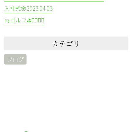
入社式🌸2023.04.03
雨ゴルフ⛳🏌️‍♀️🏌️‍♂️
カテゴリ
ブログ