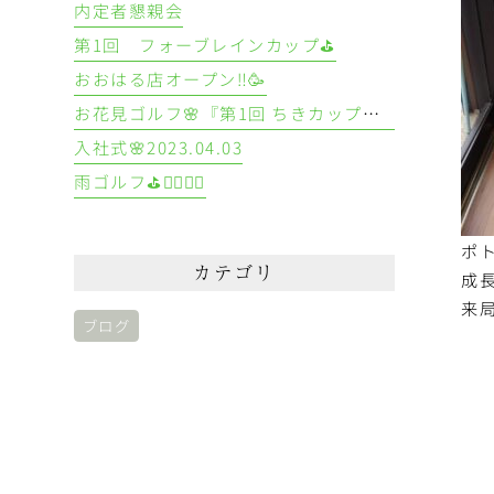
内定者懇親会
第1回 フォーブレインカップ⛳
おおはる店オープン‼️🥳
お花見ゴルフ🌸『第1回 ちきカップ🏆』
入社式🌸2023.04.03
雨ゴルフ⛳🏌️‍♀️🏌️‍♂️
ポ
カテゴリ
成
来
ブログ