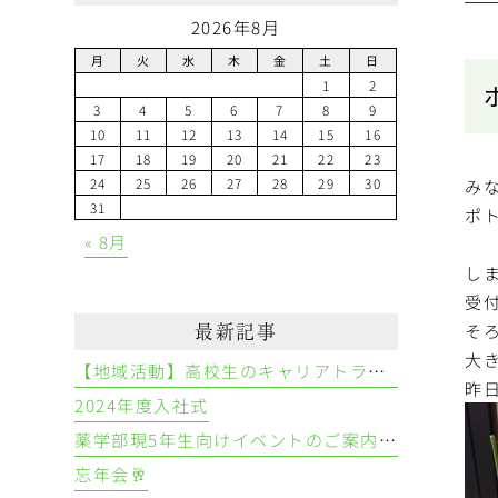
2026年8月
月
火
水
木
金
土
日
1
2
3
4
5
6
7
8
9
10
11
12
13
14
15
16
17
18
19
20
21
22
23
24
25
26
27
28
29
30
み
31
ポ
« 8月
し
受
そ
最新記事
大
【地域活動】高校生のキャリアトライアル
昨
2024年度入社式
薬学部現5年生向けイベントのご案内👩‍⚕️💊
忘年会🥂