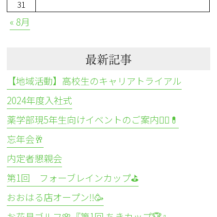
31
« 8月
最新記事
【地域活動】高校生のキャリアトライアル
2024年度入社式
薬学部現5年生向けイベントのご案内👩‍⚕️💊
忘年会🥂
内定者懇親会
第1回 フォーブレインカップ⛳
おおはる店オープン‼️🥳
お花見ゴルフ🌸『第1回 ちきカップ🏆』