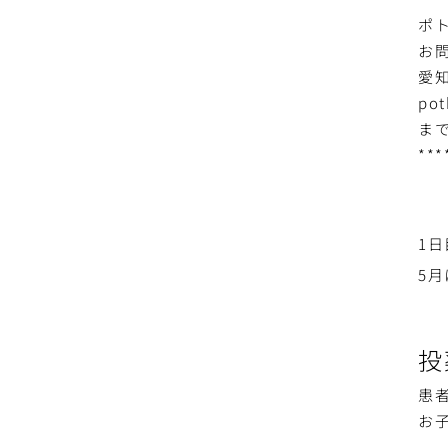
ポ
お
愛
pot
ま
***
1
5
投
患
お