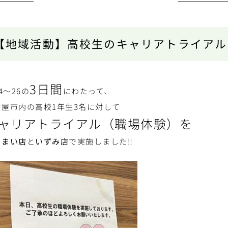
【地域活動】高校生のキャリアトライアル
3日間
24～26の
にわたって、
古屋市内の高校1年生3名に対して
ャリアトライアル（職場体験）を
るまい店
と
いずみ店
で実施しました‼️