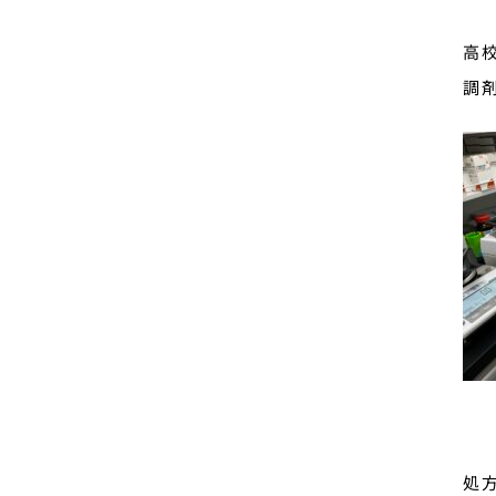
高
調
処