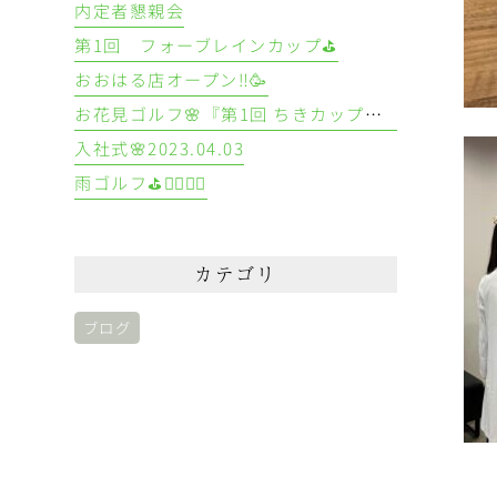
内定者懇親会
第1回 フォーブレインカップ⛳
おおはる店オープン‼️🥳
お花見ゴルフ🌸『第1回 ちきカップ🏆』
入社式🌸2023.04.03
雨ゴルフ⛳🏌️‍♀️🏌️‍♂️
カテゴリ
ブログ