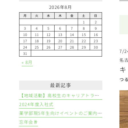
2026年8月
月
火
水
木
金
土
日
1
2
3
4
5
6
7
8
9
10
11
12
13
14
15
16
17
18
19
20
21
22
23
24
25
26
27
28
29
30
7/
31
名
« 8月
キ
つ
最新記事
【地域活動】高校生のキャリアトライアル
2024年度入社式
薬学部現5年生向けイベントのご案内👩‍⚕️💊
忘年会🥂