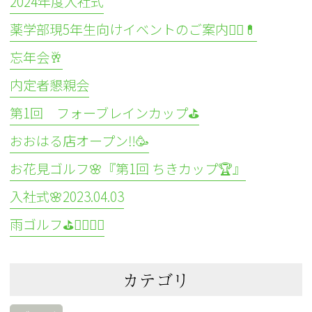
2024年度入社式
薬学部現5年生向けイベントのご案内👩‍⚕️💊
忘年会🥂
内定者懇親会
第1回 フォーブレインカップ⛳
おおはる店オープン‼️🥳
お花見ゴルフ🌸『第1回 ちきカップ🏆』
入社式🌸2023.04.03
雨ゴルフ⛳🏌️‍♀️🏌️‍♂️
カテゴリ