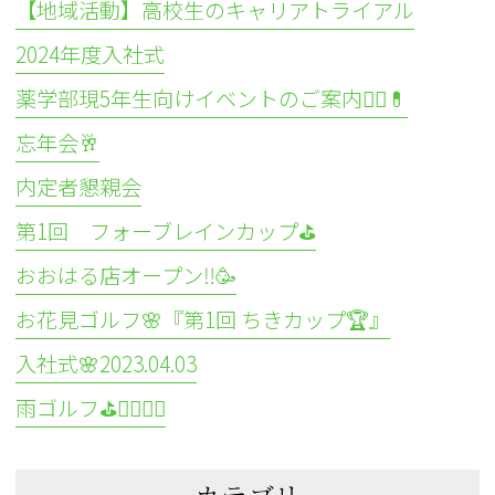
【地域活動】高校生のキャリアトライアル
2024年度入社式
薬学部現5年生向けイベントのご案内👩‍⚕️💊
忘年会🥂
内定者懇親会
第1回 フォーブレインカップ⛳
おおはる店オープン‼️🥳
お花見ゴルフ🌸『第1回 ちきカップ🏆』
入社式🌸2023.04.03
雨ゴルフ⛳🏌️‍♀️🏌️‍♂️